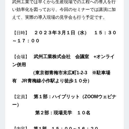
武州工業では早くから生産現場での工程への導入を行
い効率化を図っており、今回のセミナーでは講演に加
えて、実際の導入現場の見学会も行う予定です。
【日時】
２０２３年３月１日（水） １５：３０
～１７：００
【会場】
武州工業株式会社 会議室 +オンライ
ン併用
（東京都青梅市末広町1-2-3 ※駐車場
有 JR青梅線小作駅より徒歩１０分）
【定員】
第１部：ハイブリット（ZOOMウェビナ
ー）
第２部：現場見学 １０名
【内容】
第１部 １５：００～１６：２０