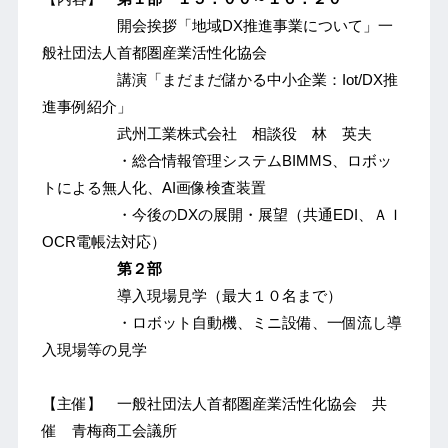
開会挨拶「地域DX推進事業について」一
般社団法人首都圏産業活性化協会
講演「まだまだ儲かる中小企業：Iot/DX推
進事例紹介」
武州工業株式会社 相談役 林 英夫
・総合情報管理システムBIMMS、ロボッ
トによる無人化、AI画像検査装置
・今後のDXの展開・展望（共通EDI、ＡＩ
OCR電帳法対応）
第２部
導入現場見学（最大１０名まで）
・ロボット自動機、ミニ設備、一個流し導
入現場等の見学
【主催】 一般社団法人首都圏産業活性化協会 共
催 青梅商工会議所