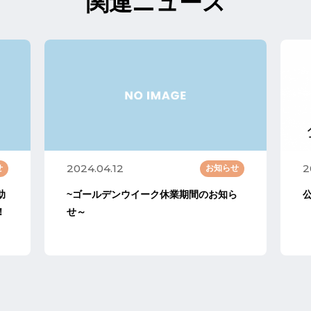
関連ニュース
2024.04.12
2
せ
お知らせ
助
~ゴールデンウイーク休業期間のお知ら
公
！
せ～