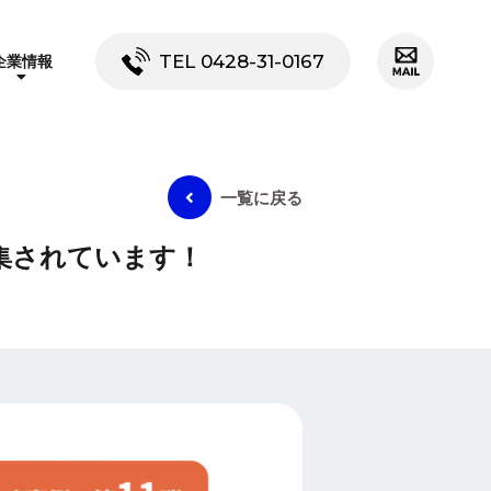
TEL 0428-31-0167
企業情報
一覧に戻る
特集されています！
寸法測定
AI研究開発
挨拶・沿革
工場見学