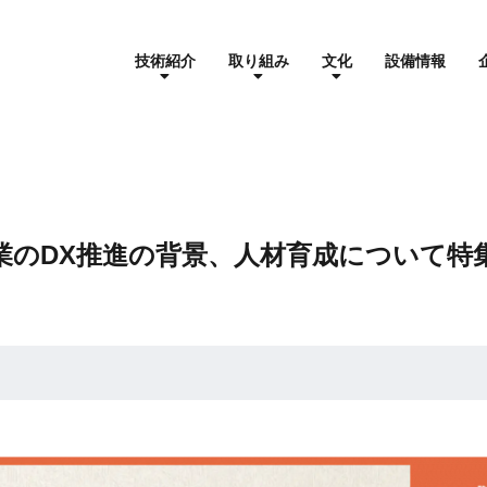
技術紹介
取り組み
文化
設備情報
州工業のDX推進の背景、人材育成について
パイプ加工
CSR
1個流し生産
アクセスマップ
採用情報