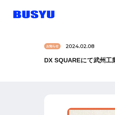
2024.02.08
お知らせ
DX SQUAREにて武
板金加工
デザインシンキング
武州工業の文化
会社概要
治具設計
DX推進
新着情報